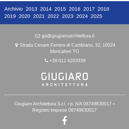
Archivio
2013
2014
2015
2016
2017
2018
2019
2020
2021
2022
2023
2024
2025
ga@giugiaroarchitettura.it
Strada Cesare Ferrero di Cambiano, 32, 10024
Moncalieri TO
+39 011 6203339
Giugiaro Architettura S.r.l. • p. IVA 08749830017 •
Registro Imprese 08749830017