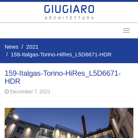
Toggl
News
2021
159-Italgas-Torino-HiRes_L5D6671-HDR
159-Italgas-Torino-HiRes_L5D6671-
HDR
December 7, 2021